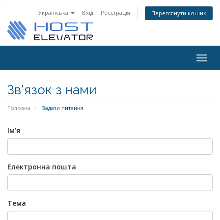
Українська
Вхід
Реєстрація
Переглянути кошик
Togg
navig
Зв'язок з нами
Головна
Задати питання
Ім’я
Електронна пошта
Тема