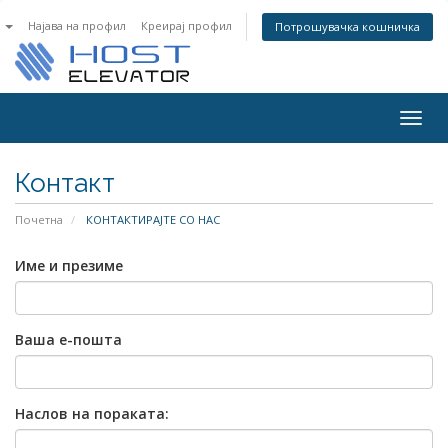
n
Најава на профил
Креирај профил
Потрошувачка кошничка
Togg
navig
Контакт
Почетна
КОНТАКТИРАЈТЕ СО НАС
Име и презиме
Ваша е-пошта
Наслов на пораката: