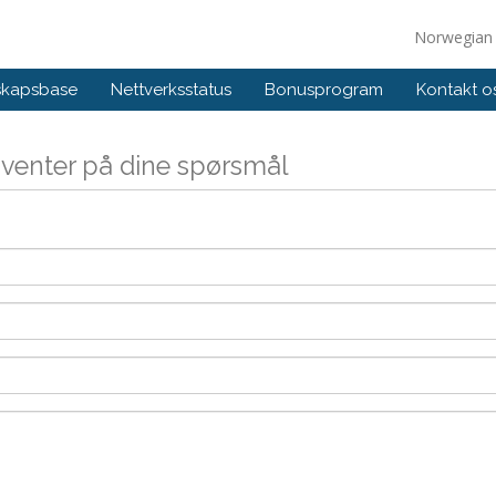
Norwegia
skapsbase
Nettverksstatus
Bonusprogram
Kontakt o
g venter på dine spørsmål