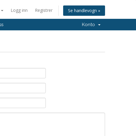
n
Logg inn
Registrer
Se handlevogn »
ss
Konto