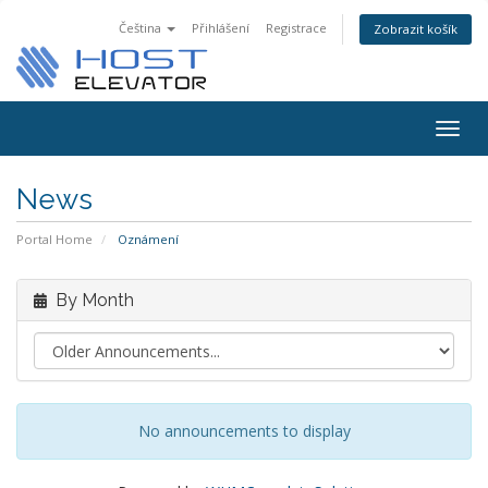
Čeština
Přihlášení
Registrace
Zobrazit košík
Togg
navig
News
Portal Home
Oznámení
By Month
No announcements to display