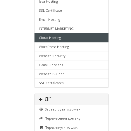
Java Hosting
SSL Certificate
Email Hosting
INTERNET MARKETING
Cloud Hosting
WordPress Hosting
Website Security
E-mail Services
Website Builder
SSL Certificates
Дії
Зареєструвати домен
Перенесення домену
Переглянути кошик